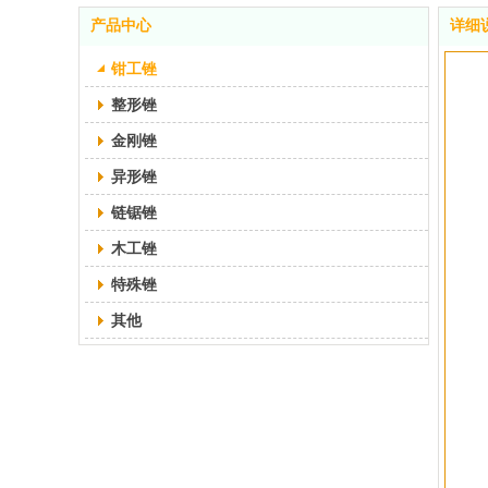
产品中心
详细
钳工锉
整形锉
金刚锉
异形锉
链锯锉
木工锉
特殊锉
其他