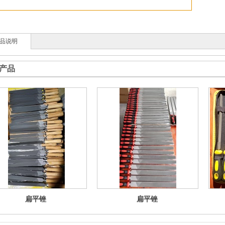
品说明
产品
扁平锉
扁平锉