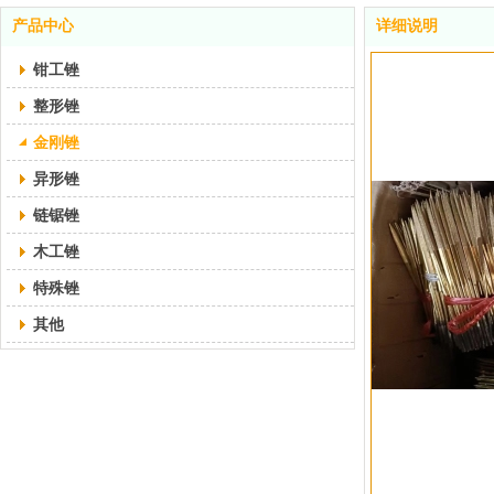
产品中心
详细说明
钳工锉
整形锉
金刚锉
异形锉
链锯锉
木工锉
特殊锉
其他